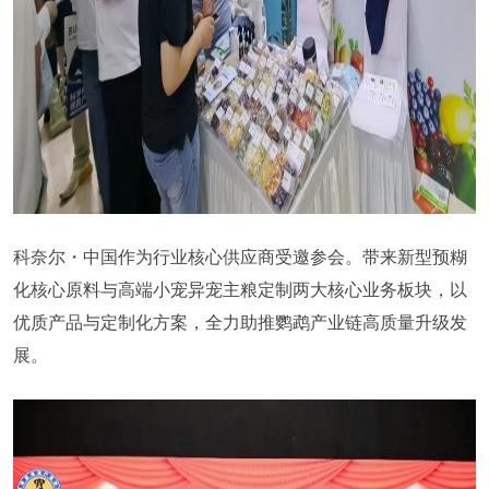
科奈尔・中国作为行业核心供应商受邀参会。带来新型预糊
化核心原料与高端小宠异宠主粮定制两大核心业务板块，以
优质产品与定制化方案，全力助推鹦鹉产业链高质量升级发
展。