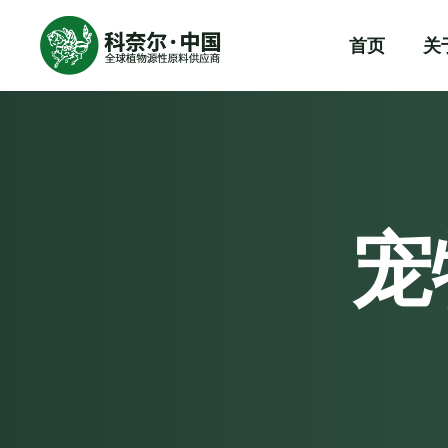
首页
关
宠